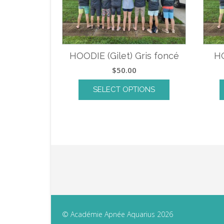
HOODIE (Gilet) Gris foncé
HO
$
50.00
SELECT OPTIONS
© Académie Apnée Aquarius 2026