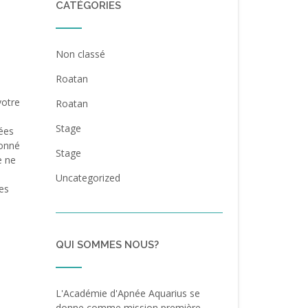
CATÉGORIES
Non classé
Roatan
votre
Roatan
Stage
nées
donné
Stage
e ne
Uncategorized
ies
QUI SOMMES NOUS?
L'Académie d'Apnée Aquarius se
donne comme mission première