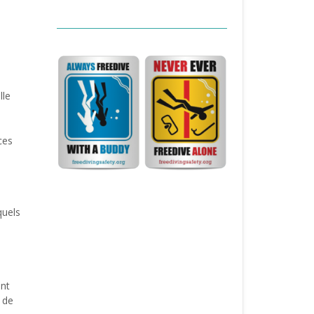
lle
ces
quels
ent
 de