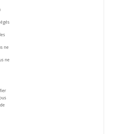
u
tégés
des
us ne
us ne
fier
Nous
 de