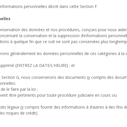
nformations personnelles décrit dans cette Section F.
elles
 conservation des données et nos procédures, conçues pour nous aider
oncernant la conservation et la suppression d’informations personnell
itons à quelque fin que ce soit ne sont pas conservées plus longtem
merons généralement les données personnelles de ces catégories à la 
supprimé {ENTREZ LA DATE/L’HEURE} ; et
te Section G, nous conserverons des documents (y compris des docu
onnelles:
le faire par la loi ;
nt être pertinents pour toute procédure judiciaire en cours ou
oits légaux (y compris fournir des informations à d’autres à des fins d
es risques de crédit).
s