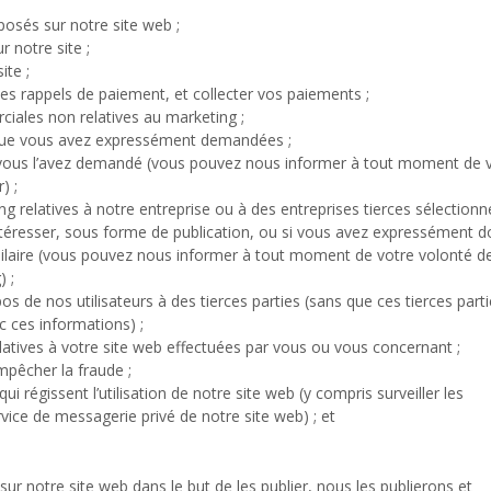
posés sur notre site web ;
 notre site ;
ite ;
es rappels de paiement, et collecter vos paiements ;
ales non relatives au marketing ;
 que vous avez expressément demandées ;
i vous l’avez demandé (vous pouvez nous informer à tout moment de 
) ;
relatives à notre entreprise ou à des entreprises tierces sélection
ntéresser, sous forme de publication, ou si vous avez expressément 
milaire (vous pouvez nous informer à tout moment de votre volonté d
 ;
os de nos utilisateurs à des tierces parties (sans que ces tierces part
ec ces informations) ;
latives à votre site web effectuées par vous ou vous concernant ;
mpêcher la fraude ;
ui régissent l’utilisation de notre site web (y compris surveiller les
vice de messagerie privé de notre site web) ; et
r notre site web dans le but de les publier, nous les publierons et