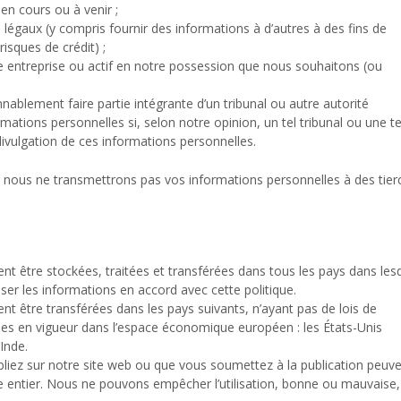
en cours ou à venir ;
 légaux (y compris fournir des informations à d’autres à des fins de
isques de crédit) ;
te entreprise ou actif en notre possession que nous souhaitons (ou
blement faire partie intégrante d’un tribunal ou autre autorité
ations personnelles si, selon notre opinion, un tel tribunal ou une te
divulgation de ces informations personnelles.
e, nous ne transmettrons pas vos informations personnelles à des tier
t être stockées, traitées et transférées dans tous les pays dans les
ser les informations en accord avec cette politique.
t être transférées dans les pays suivants, n’ayant pas de lois de
les en vigueur dans l’espace économique européen : les États-Unis
’Inde.
liez sur notre site web ou que vous soumettez à la publication peuv
de entier. Nous ne pouvons empêcher l’utilisation, bonne ou mauvaise,