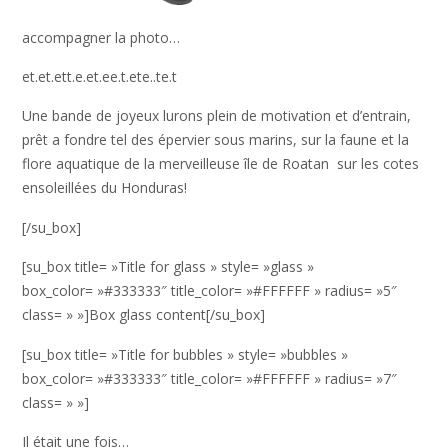
accompagner la photo…
et.et.ett.e.et.ee.t.ete..te.t
Une bande de joyeux lurons plein de motivation et d’entrain,
prêt a fondre tel des épervier sous marins, sur la faune et la
flore aquatique de la merveilleuse île de Roatan sur les cotes
ensoleillées du Honduras!
[/su_box]
[su_box title= »Title for glass » style= »glass »
box_color= »#333333″ title_color= »#FFFFFF » radius= »5″
class= » »]Box glass content[/su_box]
[su_box title= »Title for bubbles » style= »bubbles »
box_color= »#333333″ title_color= »#FFFFFF » radius= »7″
class= » »]
Il était une fois…