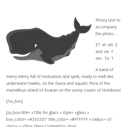
Phony text to
accompany
the photo…
ET. et. ett. E.
and. ee. T.
ete.. Te. T
A band of
merry Merry full of motivation and spirit, ready to melt like
underwater hawks, on the fauna and aquatic flora of the
marvellous island of Roatan on the sunny coasts of Honduras!
[/su_box]
[su_box title= »Title for glass » style= »glass »
box_color= »#333333″ title_color= »#FFFFFF » radius= »5″
class= » »]Box Glass Content[/su_box]