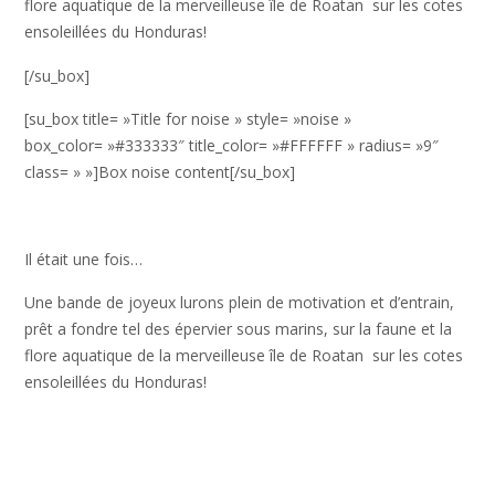
flore aquatique de la merveilleuse île de Roatan sur les cotes
ensoleillées du Honduras!
[/su_box]
[su_box title= »Title for noise » style= »noise »
box_color= »#333333″ title_color= »#FFFFFF » radius= »9″
class= » »]Box noise content[/su_box]
Il était une fois…
Une bande de joyeux lurons plein de motivation et d’entrain,
prêt a fondre tel des épervier sous marins, sur la faune et la
flore aquatique de la merveilleuse île de Roatan sur les cotes
ensoleillées du Honduras!