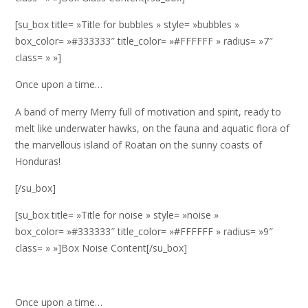
[su_box title= »Title for bubbles » style= »bubbles »
box_color= »#333333″ title_color= »#FFFFFF » radius= »7″
class= » »]
Once upon a time…
A band of merry Merry full of motivation and spirit, ready to
melt like underwater hawks, on the fauna and aquatic flora of
the marvellous island of Roatan on the sunny coasts of
Honduras!
[/su_box]
[su_box title= »Title for noise » style= »noise »
box_color= »#333333″ title_color= »#FFFFFF » radius= »9″
class= » »]Box Noise Content[/su_box]
Once upon a time…