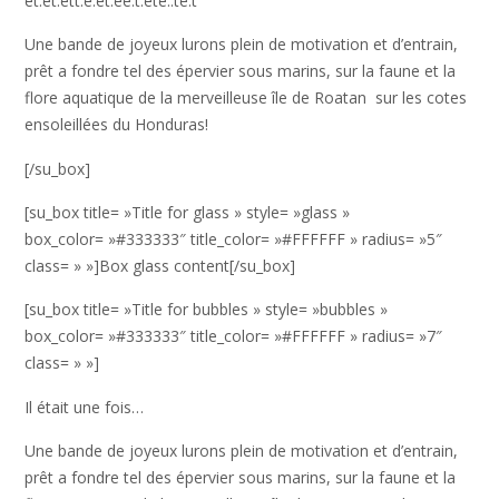
et.et.ett.e.et.ee.t.ete..te.t
Une bande de joyeux lurons plein de motivation et d’entrain,
prêt a fondre tel des épervier sous marins, sur la faune et la
flore aquatique de la merveilleuse île de Roatan sur les cotes
ensoleillées du Honduras!
[/su_box]
[su_box title= »Title for glass » style= »glass »
box_color= »#333333″ title_color= »#FFFFFF » radius= »5″
class= » »]Box glass content[/su_box]
[su_box title= »Title for bubbles » style= »bubbles »
box_color= »#333333″ title_color= »#FFFFFF » radius= »7″
class= » »]
Il était une fois…
Une bande de joyeux lurons plein de motivation et d’entrain,
prêt a fondre tel des épervier sous marins, sur la faune et la